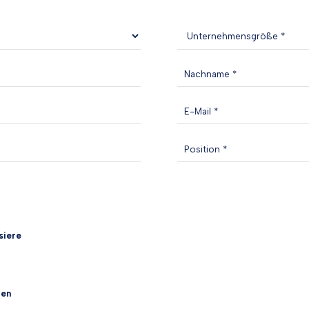
siere
ren